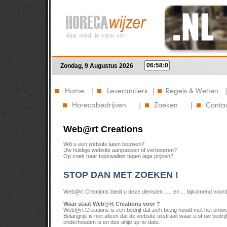
Zondag, 9 Augustus 2026
Web@rt Creations
Wilt u een website laten bouwen?
Uw huidige website aanpassen of verbeteren?
Op zoek naar topkwaliteit tegen lage prijzen?
STOP DAN MET ZOEKEN !
Web@rt Creations biedt u deze diensten ..... en ... bijkomend voordee
Waar staat Web@rt Creations voor ?
Web@rt Creations is een bedrijf dat zich bezig houdt met het ont
Belangrijk is niet alleen dat de website uitstraalt waar u of uw bedr
onderhouden is en dus altijd up-to-date.