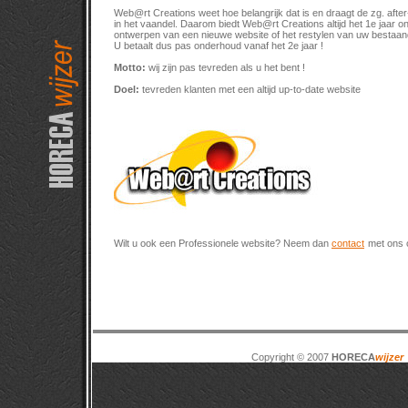
Web@rt Creations weet hoe belangrijk dat is en draagt de zg. afte
in het vaandel. Daarom biedt Web@rt Creations altijd het 1e jaar on
ontwerpen van een nieuwe website of het restylen van uw bestaan
U betaalt dus pas onderhoud vanaf het 2e jaar !
Motto:
wij zijn pas tevreden als u het bent !
Doel:
tevreden klanten met een altijd up-to-date website
Wilt u ook een Professionele website? Neem dan
contact
met ons o
Copyright © 2007
HORECA
wijzer